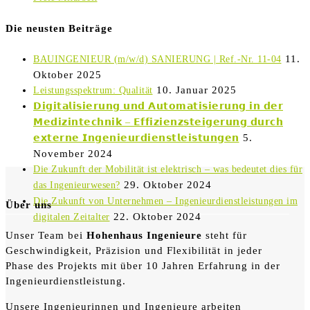
Die neusten Beiträge
11.
BAUINGENIEUR (m/w/d) SANIERUNG | Ref.-Nr. 11-04
Oktober 2025
10. Januar 2025
Leistungsspektrum: Qualität
𝗗𝗶𝗴𝗶𝘁𝗮𝗹𝗶𝘀𝗶𝗲𝗿𝘂𝗻𝗴 𝘂𝗻𝗱 𝗔𝘂𝘁𝗼𝗺𝗮𝘁𝗶𝘀𝗶𝗲𝗿𝘂𝗻𝗴 𝗶𝗻 𝗱𝗲𝗿
𝗠𝗲𝗱𝗶𝘇𝗶𝗻𝘁𝗲𝗰𝗵𝗻𝗶𝗸 – 𝗘𝗳𝗳𝗶𝘇𝗶𝗲𝗻𝘇𝘀𝘁𝗲𝗶𝗴𝗲𝗿𝘂𝗻𝗴 𝗱𝘂𝗿𝗰𝗵
5.
𝗲𝘅𝘁𝗲𝗿𝗻𝗲 𝗜𝗻𝗴𝗲𝗻𝗶𝗲𝘂𝗿𝗱𝗶𝗲𝗻𝘀𝘁𝗹𝗲𝗶𝘀𝘁𝘂𝗻𝗴𝗲𝗻
November 2024
Die Zukunft der Mobilität ist elektrisch – was bedeutet dies für
29. Oktober 2024
das Ingenieurwesen?
Die Zukunft von Unternehmen – Ingenieurdienstleistungen im
Über uns
22. Oktober 2024
digitalen Zeitalter
Unser Team bei
Hohenhaus Ingenieure
steht für
Geschwindigkeit, Präzision und Flexibilität in jeder
Phase des Projekts mit über 10 Jahren Erfahrung in der
Ingenieurdienstleistung.
Unsere Ingenieurinnen und Ingenieure arbeiten