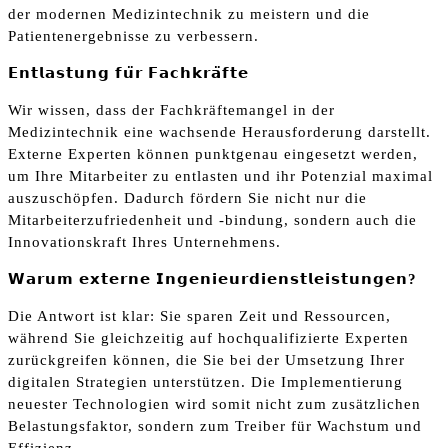
der modernen Medizintechnik zu meistern und die
Patientenergebnisse zu verbessern.
𝗘𝗻𝘁𝗹𝗮𝘀𝘁𝘂𝗻𝗴
𝗳𝘂
𝗿
𝗙𝗮𝗰𝗵𝗸𝗿𝗮̈
𝗳𝘁𝗲
Wir wissen, dass der Fachkräftemangel in der
Medizintechnik eine wachsende Herausforderung darstellt.
Externe Experten können punktgenau eingesetzt werden,
um Ihre Mitarbeiter zu entlasten und ihr Potenzial maximal
auszuschöpfen. Dadurch fördern Sie nicht nur die
Mitarbeiterzufriedenheit und -bindung, sondern auch die
Innovationskraft Ihres Unternehmens.
𝗪𝗮𝗿𝘂𝗺
𝗲𝘅𝘁𝗲𝗿𝗻𝗲
𝗜𝗻𝗴𝗲𝗻𝗶𝗲𝘂𝗿𝗱𝗶𝗲𝗻𝘀𝘁𝗹𝗲𝗶𝘀𝘁𝘂𝗻𝗴𝗲𝗻?
Die Antwort ist klar: Sie sparen Zeit und Ressourcen,
während Sie gleichzeitig auf hochqualifizierte Experten
zurückgreifen können, die Sie bei der Umsetzung Ihrer
digitalen Strategien unterstützen. Die Implementierung
neuester Technologien wird somit nicht zum zusätzlichen
Belastungsfaktor, sondern zum Treiber für Wachstum und
Effizienz.