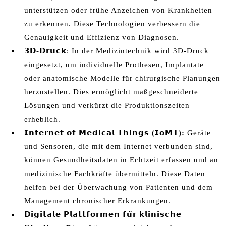
unterstützen oder frühe Anzeichen von Krankheiten
zu erkennen. Diese Technologien verbessern die
Genauigkeit und Effizienz von Diagnosen.
𝟯𝗗-
𝗗𝗿𝘂𝗰𝗸
: In der Medizintechnik wird 3D-Druck
eingesetzt, um individuelle Prothesen, Implantate
oder anatomische Modelle für chirurgische Planungen
herzustellen. Dies ermöglicht maßgeschneiderte
Lösungen und verkürzt die Produktionszeiten
erheblich.
𝗜𝗻𝘁𝗲𝗿𝗻𝗲𝘁
𝗼𝗳
𝗠𝗲𝗱𝗶𝗰𝗮𝗹
𝗧𝗵𝗶𝗻𝗴𝘀 (
𝗜𝗼𝗠𝗧):
Geräte
und Sensoren, die mit dem Internet verbunden sind,
können Gesundheitsdaten in Echtzeit erfassen und an
medizinische Fachkräfte übermitteln. Diese Daten
helfen bei der Überwachung von Patienten und dem
Management chronischer Erkrankungen.
𝗗𝗶𝗴𝗶𝘁𝗮𝗹𝗲 𝗣𝗹𝗮𝘁𝘁𝗳𝗼𝗿𝗺𝗲𝗻 𝗳𝘂̈𝗿 𝗸𝗹𝗶𝗻𝗶𝘀𝗰𝗵𝗲