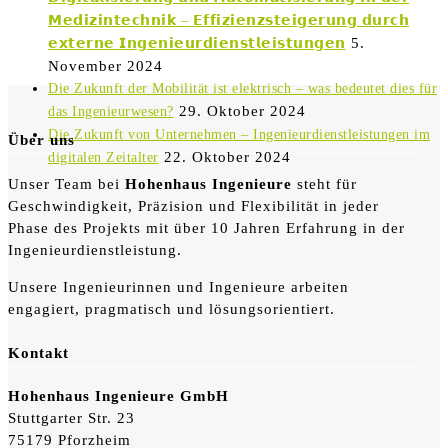
𝗠𝗲𝗱𝗶𝘇𝗶𝗻𝘁𝗲𝗰𝗵𝗻𝗶𝗸 – 𝗘𝗳𝗳𝗶𝘇𝗶𝗲𝗻𝘇𝘀𝘁𝗲𝗶𝗴𝗲𝗿𝘂𝗻𝗴 𝗱𝘂𝗿𝗰𝗵
5.
𝗲𝘅𝘁𝗲𝗿𝗻𝗲 𝗜𝗻𝗴𝗲𝗻𝗶𝗲𝘂𝗿𝗱𝗶𝗲𝗻𝘀𝘁𝗹𝗲𝗶𝘀𝘁𝘂𝗻𝗴𝗲𝗻
November 2024
Die Zukunft der Mobilität ist elektrisch – was bedeutet dies für
29. Oktober 2024
das Ingenieurwesen?
Die Zukunft von Unternehmen – Ingenieurdienstleistungen im
Über uns
22. Oktober 2024
digitalen Zeitalter
Unser Team bei
Hohenhaus Ingenieure
steht für
Geschwindigkeit, Präzision und Flexibilität in jeder
Phase des Projekts mit über 10 Jahren Erfahrung in der
Ingenieurdienstleistung.
Unsere Ingenieurinnen und Ingenieure arbeiten
engagiert, pragmatisch und lösungsorientiert.
Kontakt
Hohenhaus Ingenieure GmbH
Stuttgarter Str. 23
75179 Pforzheim