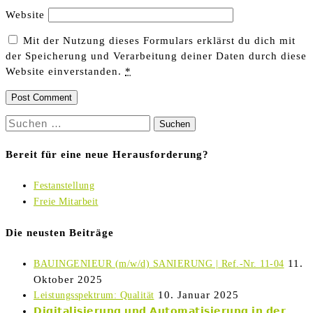
Website
Mit der Nutzung dieses Formulars erklärst du dich mit
der Speicherung und Verarbeitung deiner Daten durch diese
Website einverstanden.
*
Suchen
nach:
Bereit für eine neue Herausforderung?
Festanstellung
Freie Mitarbeit
Die neusten Beiträge
11.
BAUINGENIEUR (m/w/d) SANIERUNG | Ref.-Nr. 11-04
Oktober 2025
10. Januar 2025
Leistungsspektrum: Qualität
𝗗𝗶𝗴𝗶𝘁𝗮𝗹𝗶𝘀𝗶𝗲𝗿𝘂𝗻𝗴 𝘂𝗻𝗱 𝗔𝘂𝘁𝗼𝗺𝗮𝘁𝗶𝘀𝗶𝗲𝗿𝘂𝗻𝗴 𝗶𝗻 𝗱𝗲𝗿