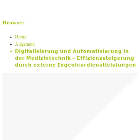
Browse:
Home
Allgemein
𝗗𝗶𝗴𝗶𝘁𝗮𝗹𝗶𝘀𝗶𝗲𝗿𝘂𝗻𝗴 𝘂𝗻𝗱 𝗔𝘂𝘁𝗼𝗺𝗮𝘁𝗶𝘀𝗶𝗲𝗿𝘂𝗻𝗴 𝗶𝗻
𝗱𝗲𝗿 𝗠𝗲𝗱𝗶𝘇𝗶𝗻𝘁𝗲𝗰𝗵𝗻𝗶𝗸 – 𝗘𝗳𝗳𝗶𝘇𝗶𝗲𝗻𝘇𝘀𝘁𝗲𝗶𝗴𝗲𝗿𝘂𝗻𝗴
𝗱𝘂𝗿𝗰𝗵 𝗲𝘅𝘁𝗲𝗿𝗻𝗲 𝗜𝗻𝗴𝗲𝗻𝗶𝗲𝘂𝗿𝗱𝗶𝗲𝗻𝘀𝘁𝗹𝗲𝗶𝘀𝘁𝘂𝗻𝗴𝗲𝗻