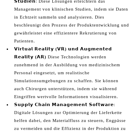
𝗦𝘁𝘂𝗱𝗶𝗲𝗻
: Diese Lösungen erleichtern das
Management von klinischen Studien, indem sie Daten
in Echtzeit sammeln und analysieren. Dies
beschleunigt den Prozess der Produktentwicklung und
gewährleistet eine effizientere Rekrutierung von
Patienten.
𝗩𝗶𝗿𝘁𝘂𝗮𝗹 𝗥𝗲𝗮𝗹𝗶𝘁𝘆 (𝗩𝗥) 𝘂𝗻𝗱 𝗔𝘂𝗴𝗺𝗲𝗻𝘁𝗲𝗱
𝗥𝗲𝗮𝗹𝗶𝘁𝘆 (𝗔𝗥)
Diese Technologien werden
zunehmend in der Ausbildung von medizinischem
Personal eingesetzt, um realistische
Simulationsumgebungen zu schaffen. Sie können
auch Chirurgen unterstützen, indem sie während
Eingriffen wertvolle Informationen visualisieren.
𝗦𝘂𝗽𝗽𝗹𝘆 𝗖𝗵𝗮𝗶𝗻 𝗠𝗮𝗻𝗮𝗴𝗲𝗺𝗲𝗻𝘁 𝗦𝗼𝗳𝘁𝘄𝗮𝗿𝗲
:
Digitale Lösungen zur Optimierung der Lieferkette
helfen dabei, den Materialfluss zu steuern, Engpässe
zu vermeiden und die Effizienz in der Produktion zu