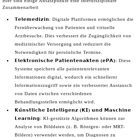
Hier sind einige Ansatzpunkte eine interdisziplinäre
Zusammenarbeit
𝗧𝗲𝗹𝗲𝗺𝗲𝗱𝗶𝘇𝗶𝗻
: Digitale Plattformen ermöglichen die
Fernüberwachung von Patienten und virtuelle
Arztbesuche. Dies verbessert die Zugänglichkeit von
medizinischer Versorgung und reduziert die
Notwendigkeit für persönliche Termine.
𝗘𝗹𝗲𝗸𝘁𝗿𝗼𝗻𝗶𝘀𝗰𝗵𝗲
𝗣𝗮𝘁𝗶𝗲𝗻𝘁𝗲𝗻𝗮𝗸𝘁𝗲𝗻 (
𝗲𝗣𝗔):
Diese
Systeme speichern alle patientenrelevanten
Informationen digital, wodurch ein schnellerer
Informationszugriff sowie ein verbesserter Austausch
von Daten zwischen verschiedenen
Behandlungsstellen ermöglicht wird.
𝗞𝘂̈𝗻𝘀𝘁𝗹𝗶𝗰𝗵𝗲 𝗜𝗻𝘁𝗲𝗹𝗹𝗶𝗴𝗲𝗻𝘇 (𝗞𝗜) 𝘂𝗻𝗱 𝗠𝗮𝘀𝗰𝗵𝗶𝗻𝗲
𝗟𝗲𝗮𝗿𝗻𝗶𝗻𝗴
: KI-gestützte Algorithmen können zur
Analyse von Bilddaten (z. B. Röntgen- oder MRT-
Bildern) verwendet werden, um Diagnosen zu